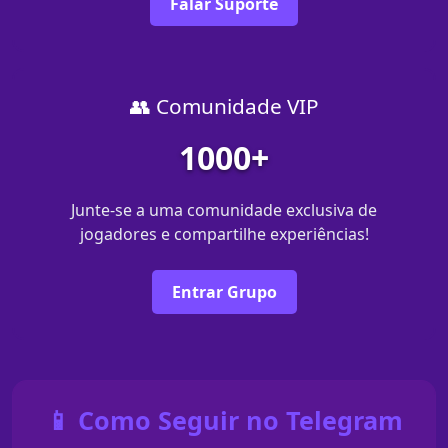
Falar Suporte
👥 Comunidade VIP
1000+
Junte-se a uma comunidade exclusiva de
jogadores e compartilhe experiências!
Entrar Grupo
📱 Como Seguir no Telegram