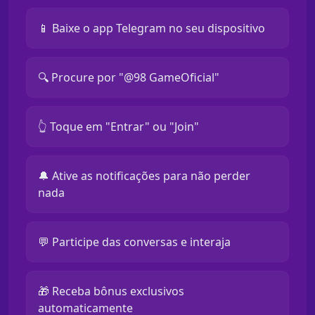
📱 Baixe o app Telegram no seu dispositivo
🔍 Procure por "@98 GameOficial"
👆 Toque em "Entrar" ou "Join"
🔔 Ative as notificações para não perder
nada
💬 Participe das conversas e interaja
🎁 Receba bônus exclusivos
automaticamente