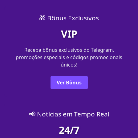
🎁 Bônus Exclusivos
VIP
Receba bônus exclusivos do Telegram,
promoções especiais e códigos promocionais
únicos!
Ver Bônus
📢 Notícias em Tempo Real
24/7