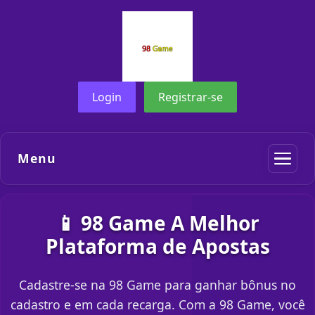
Login
Registrar-se
Menu
📱 98 Game A Melhor
Plataforma de Apostas
Cadastre-se na 98 Game para ganhar bônus no
cadastro e em cada recarga. Com a 98 Game, você