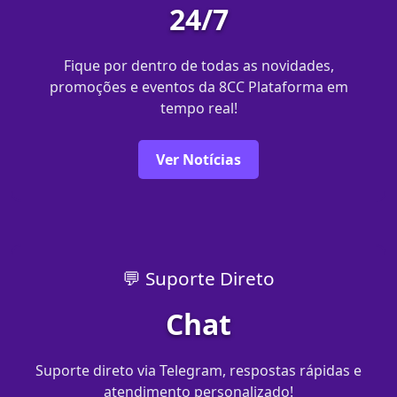
24/7
Fique por dentro de todas as novidades,
promoções e eventos da 8CC Plataforma em
tempo real!
Ver Notícias
💬 Suporte Direto
Chat
Suporte direto via Telegram, respostas rápidas e
atendimento personalizado!