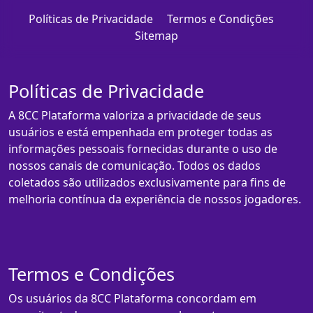
Políticas de Privacidade
Termos e Condições
Sitemap
Políticas de Privacidade
A 8CC Plataforma valoriza a privacidade de seus
usuários e está empenhada em proteger todas as
informações pessoais fornecidas durante o uso de
nossos canais de comunicação. Todos os dados
coletados são utilizados exclusivamente para fins de
melhoria contínua da experiência de nossos jogadores.
Termos e Condições
Os usuários da 8CC Plataforma concordam em