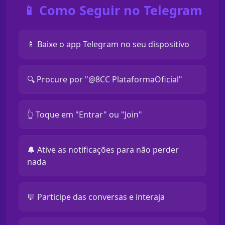
📱 Como Seguir no Telegram
📱 Baixe o app Telegram no seu dispositivo
🔍 Procure por "@8CC PlataformaOficial"
👆 Toque em "Entrar" ou "Join"
🔔 Ative as notificações para não perder
nada
💬 Participe das conversas e interaja