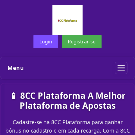
Login
Registrar-se
Menu
📱 8CC Plataforma A Melhor
Plataforma de Apostas
Cadastre-se na 8CC Plataforma para ganhar
bônus no cadastro e em cada recarga. Com a 8CC