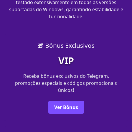
testado extensivamente em todas as versões
suportadas do Windows, garantindo estabilidade e
funcionalidade.
🎁 Bônus Exclusivos
VIP
Receba bônus exclusivos do Telegram,
promoções especiais e códigos promocionais
únicos!
Ver Bônus