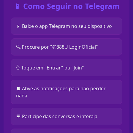
📱 Como Seguir no Telegram
📱 Baixe o app Telegram no seu dispositivo
🔍 Procure por "@888U LoginOficial"
👆 Toque em "Entrar" ou "Join"
🔔 Ative as notificações para não perder
nada
💬 Participe das conversas e interaja