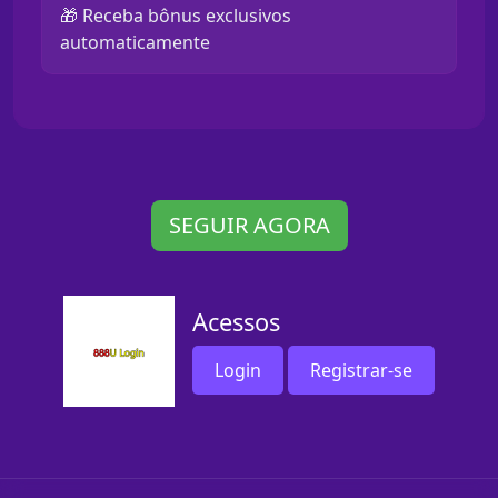
🎁 Receba bônus exclusivos
automaticamente
SEGUIR AGORA
Acessos
Login
Registrar-se