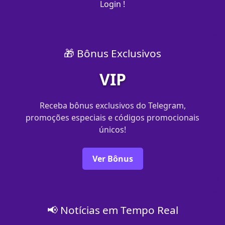
Login !
🎁 Bônus Exclusivos
VIP
Receba bônus exclusivos do Telegram,
promoções especiais e códigos promocionais
únicos!
Ver Bônus
📢 Notícias em Tempo Real