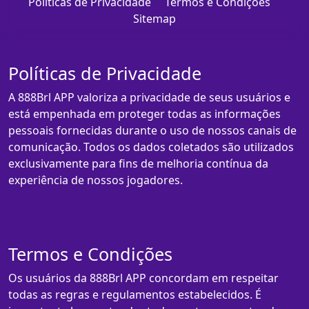
Políticas de Privacidade
Termos e Condições
Sitemap
Políticas de Privacidade
A 888Brl APP valoriza a privacidade de seus usuários e
está empenhada em proteger todas as informações
pessoais fornecidas durante o uso de nossos canais de
comunicação. Todos os dados coletados são utilizados
exclusivamente para fins de melhoria contínua da
experiência de nossos jogadores.
Termos e Condições
Os usuários da 888Brl APP concordam em respeitar
todas as regras e regulamentos estabelecidos. É