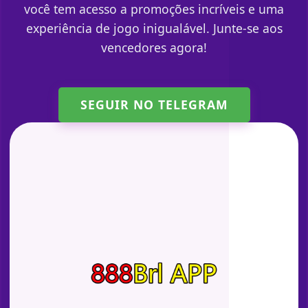
você tem acesso a promoções incríveis e uma
experiência de jogo inigualável. Junte-se aos
vencedores agora!
SEGUIR NO TELEGRAM