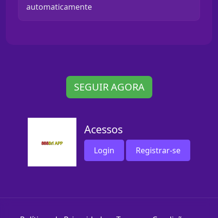
automaticamente
SEGUIR AGORA
Acessos
Login
Registrar-se