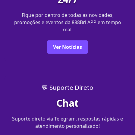
Fique por dentro de todas as novidades,
promoções e eventos da 888Brl APP em tempo
real!
Ver Notícias
💬 Suporte Direto
Chat
Suporte direto via Telegram, respostas rápidas e
atendimento personalizado!