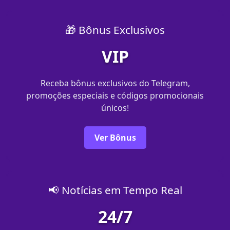
🎁 Bônus Exclusivos
VIP
Receba bônus exclusivos do Telegram,
promoções especiais e códigos promocionais
únicos!
Ver Bônus
📢 Notícias em Tempo Real
24/7