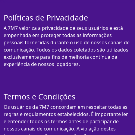
Políticas de Privacidade
A 7M7 valoriza a privacidade de seus usuários e está
empenhada em proteger todas as informações
pessoais fornecidas durante o uso de nossos canais de
comunicação. Todos os dados coletados são utilizados
exclusivamente para fins de melhoria contínua da
experiência de nossos jogadores.
Termos e Condições
Os usuários da 7M7 concordam em respeitar todas as
regras e regulamentos estabelecidos. É importante ler
e entender todos os termos antes de participar de
nossos canais de comunicação. A violação destes