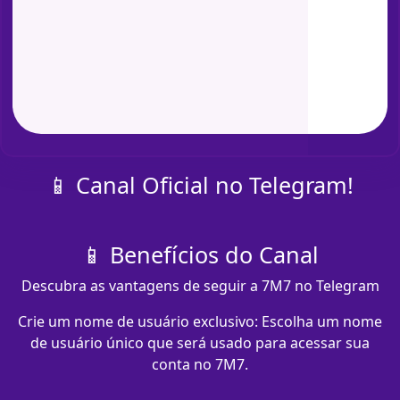
📱 Canal Oficial no Telegram!
📱 Benefícios do Canal
Descubra as vantagens de seguir a 7M7 no Telegram
Crie um nome de usuário exclusivo: Escolha um nome
de usuário único que será usado para acessar sua
conta no 7M7.