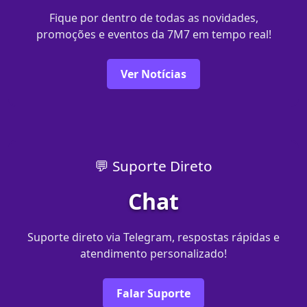
Fique por dentro de todas as novidades,
promoções e eventos da 7M7 em tempo real!
Ver Notícias
💬 Suporte Direto
Chat
Suporte direto via Telegram, respostas rápidas e
atendimento personalizado!
Falar Suporte