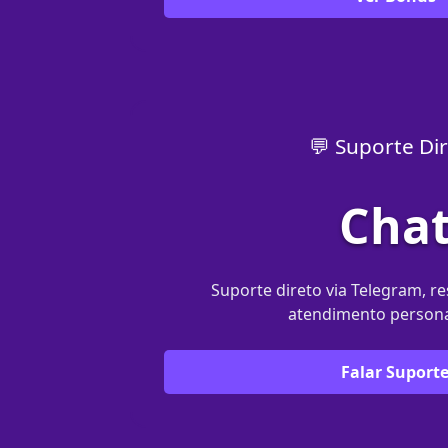
💬 Suporte Di
Cha
Suporte direto via Telegram, r
atendimento persona
Falar Suport