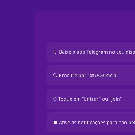
📱 Baixe o app Telegram no seu disp
🔍 Procure por "@78GOficial"
👆 Toque em "Entrar" ou "Join"
🔔 Ative as notificações para não p