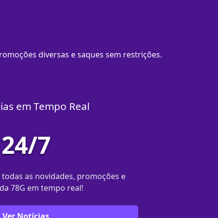
romoções diversas e saques sem restrições.
cias em Tempo Real
24/7
e todas as novidades, promoções e
 da 78G em tempo real!
Ver Notícias