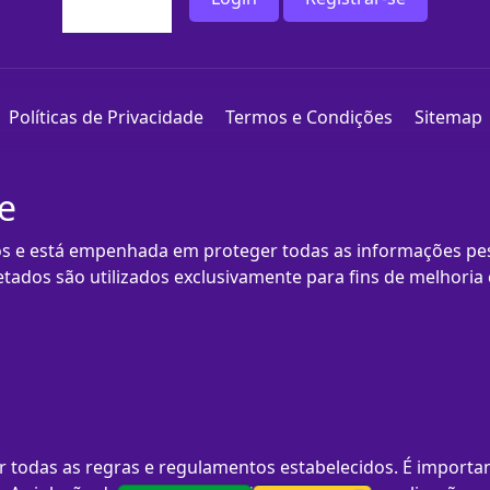
Políticas de Privacidade
Termos e Condições
Sitemap
de
ios e está empenhada em proteger todas as informações pe
tados são utilizados exclusivamente para fins de melhoria
todas as regras e regulamentos estabelecidos. É importan