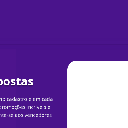
postas
no cadastro e em cada
promoções incríveis e
unte-se aos vencedores