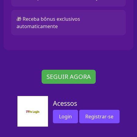
🎁 Receba bônus exclusivos
automaticamente
SEGUIR AGORA
Acessos
Login
Registrar-se