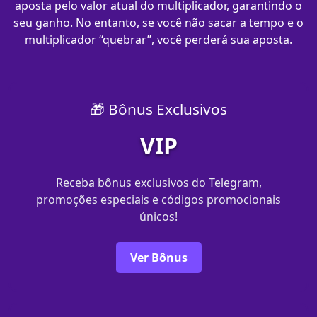
aposta pelo valor atual do multiplicador, garantindo o
seu ganho. No entanto, se você não sacar a tempo e o
multiplicador “quebrar”, você perderá sua aposta.
🎁 Bônus Exclusivos
VIP
Receba bônus exclusivos do Telegram,
promoções especiais e códigos promocionais
únicos!
Ver Bônus