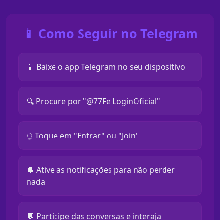
📱 Como Seguir no Telegram
📱 Baixe o app Telegram no seu dispositivo
🔍 Procure por "@77Fe LoginOficial"
👆 Toque em "Entrar" ou "Join"
🔔 Ative as notificações para não perder
nada
💬 Participe das conversas e interaja