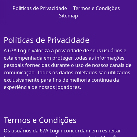
Políticas de Privacidade
Termos e Condições
Sitemap
Políticas de Privacidade
A 67A Login valoriza a privacidade de seus usuários e
está empenhada em proteger todas as informações
pessoais fornecidas durante o uso de nossos canais de
comunicação. Todos os dados coletados são utilizados
exclusivamente para fins de melhoria contínua da
experiência de nossos jogadores.
Termos e Condições
Os usuários da 67A Login concordam em respeitar