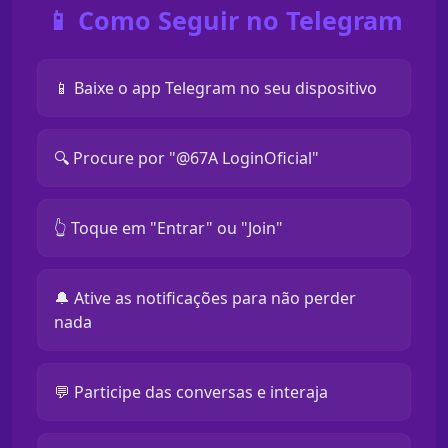
📱 Como Seguir no Telegram
📱 Baixe o app Telegram no seu dispositivo
🔍 Procure por "@67A LoginOficial"
👆 Toque em "Entrar" ou "Join"
🔔 Ative as notificações para não perder
nada
💬 Participe das conversas e interaja