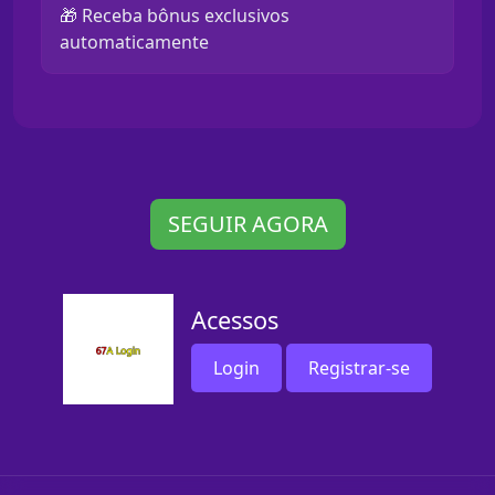
🎁 Receba bônus exclusivos
automaticamente
SEGUIR AGORA
Acessos
Login
Registrar-se