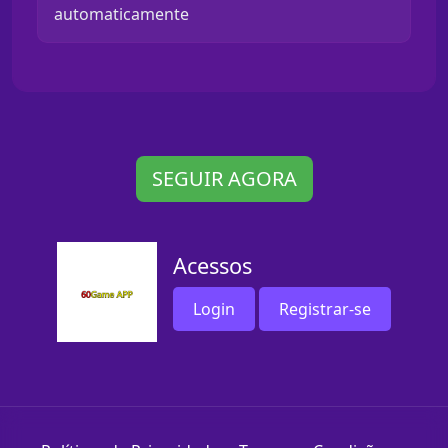
automaticamente
SEGUIR AGORA
Acessos
Login
Registrar-se