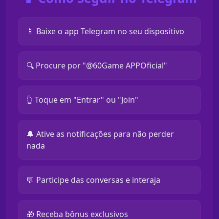
📱 Baixe o app Telegram no seu dispositivo
🔍 Procure por "@60Game APPOficial"
👆 Toque em "Entrar" ou "Join"
🔔 Ative as notificações para não perder
nada
💬 Participe das conversas e interaja
🎁 Receba bônus exclusivos