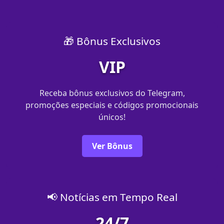
🎁 Bônus Exclusivos
VIP
Receba bônus exclusivos do Telegram,
promoções especiais e códigos promocionais
únicos!
Ver Bônus
📢 Notícias em Tempo Real
24/7