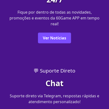
Fique por dentro de todas as novidades,
promoções e eventos da 60Game APP em tempo
real!
Ver Notícias
💬 Suporte Direto
Chat
Suporte direto via Telegram, respostas rápidas e
atendimento personalizado!