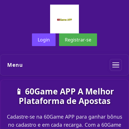
Login
Registrar-se
Menu
📱 60Game APP A Melhor
Plataforma de Apostas
Cadastre-se na 60Game APP para ganhar bônus
no cadastro e em cada recarga. Com a 60Game