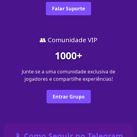
Falar Suporte
👥 Comunidade VIP
1000+
Junte-se a uma comunidade exclusiva de
jogadores e compartilhe experiências!
Entrar Grupo
📱 Como Seguir no Telegram