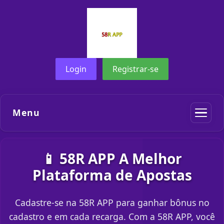
Login
Registrar-se
Menu
📱 58R APP A Melhor
Plataforma de Apostas
Cadastre-se na 58R APP para ganhar bônus no
cadastro e em cada recarga. Com a 58R APP, você