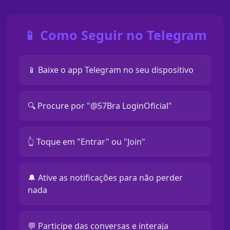
📱 Como Seguir no Telegram
📱 Baixe o app Telegram no seu dispositivo
🔍 Procure por "@57Bra LoginOficial"
👆 Toque em "Entrar" ou "Join"
🔔 Ative as notificações para não perder
nada
💬 Participe das conversas e interaja