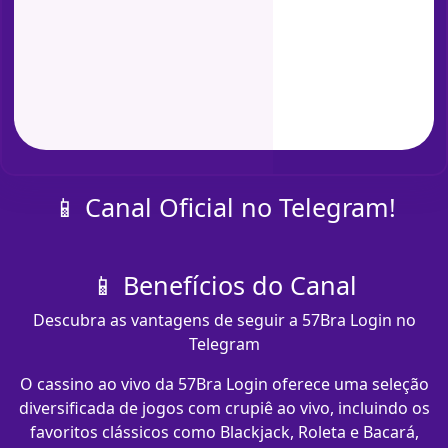
📱 Canal Oficial no Telegram!
📱 Benefícios do Canal
Descubra as vantagens de seguir a 57Bra Login no
Telegram
O cassino ao vivo da 57Bra Login oferece uma seleção
diversificada de jogos com crupiê ao vivo, incluindo os
favoritos clássicos como Blackjack, Roleta e Bacará,