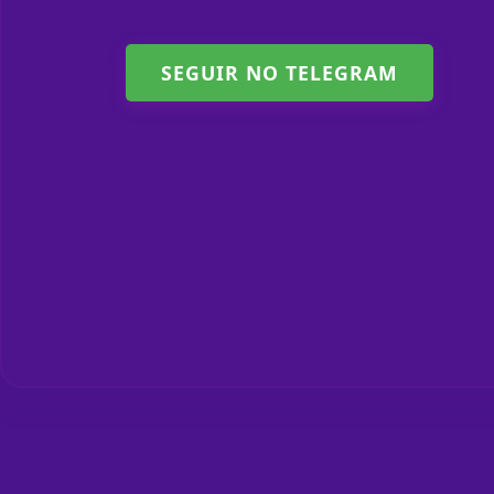
SEGUIR NO TELEGRAM