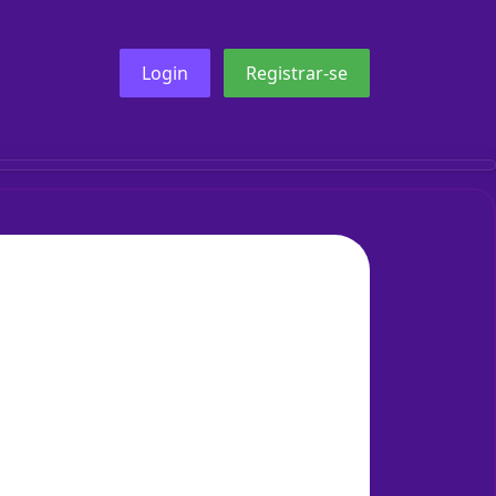
Login
Registrar-se