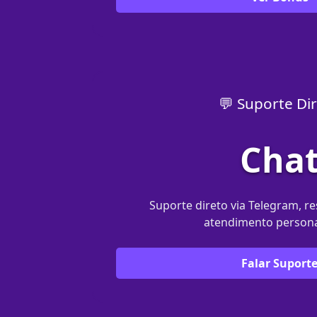
💬 Suporte Di
Cha
Suporte direto via Telegram, r
atendimento persona
Falar Suport