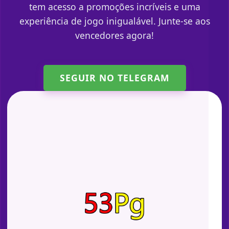
tem acesso a promoções incríveis e uma
experiência de jogo inigualável. Junte-se aos
vencedores agora!
SEGUIR NO TELEGRAM