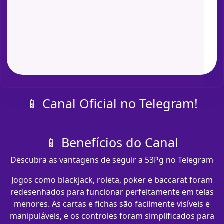
📱 Canal Oficial no Telegram!
📱 Benefícios do Canal
Descubra as vantagens de seguir a 53Pg no Telegram
Jogos como blackjack, roleta, poker e baccarat foram
redesenhados para funcionar perfeitamente em telas
menores. As cartas e fichas são facilmente visíveis e
manipuláveis, e os controles foram simplificados para