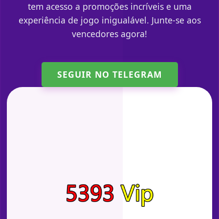
tem acesso a promoções incríveis e uma
experiência de jogo inigualável. Junte-se aos
vencedores agora!
SEGUIR NO TELEGRAM