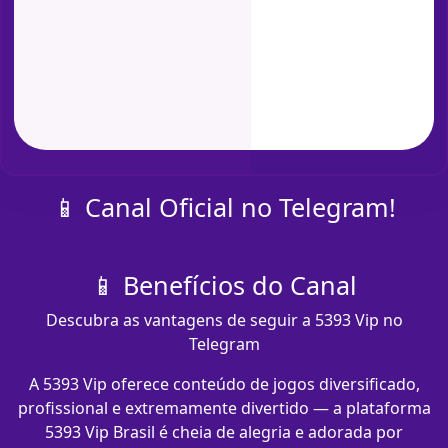
📱 Canal Oficial no Telegram!
📱 Benefícios do Canal
Descubra as vantagens de seguir a 5393 Vip no
Telegram
A 5393 Vip oferece conteúdo de jogos diversificado,
profissional e extremamente divertido — a plataforma
5393 Vip Brasil é cheia de alegria e adorada por