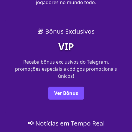
jogadores no mundo todo.
🎁 Bônus Exclusivos
VIP
Receba bônus exclusivos do Telegram,
promoções especiais e códigos promocionais
únicos!
Ver Bônus
📢 Notícias em Tempo Real