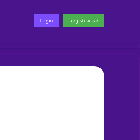
Login
Registrar-se