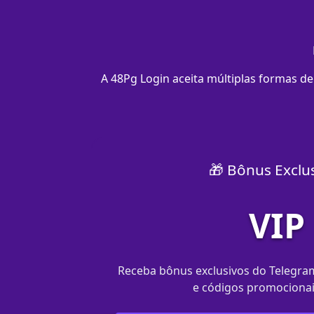
A 48Pg Login aceita múltiplas formas d
🎁 Bônus Exclu
VIP
Receba bônus exclusivos do Telegra
e códigos promocionai