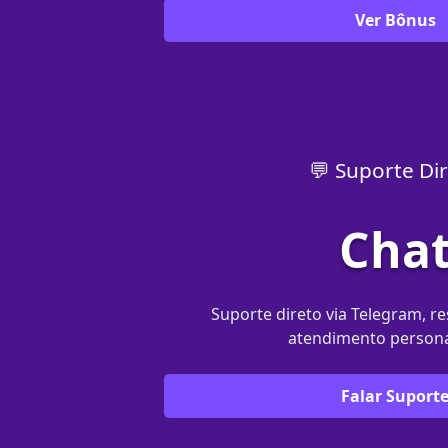
Ver Bônus
💬 Suporte Di
Cha
Suporte direto via Telegram, r
atendimento persona
Falar Suport