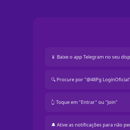
📱 Baixe o app Telegram no seu disp
🔍 Procure por "@48Pg LoginOficial
👆 Toque em "Entrar" ou "Join"
🔔 Ative as notificações para não p