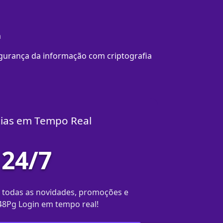
m
egurança da informação com criptografia
cias em Tempo Real
24/7
e todas as novidades, promoções e
48Pg Login em tempo real!