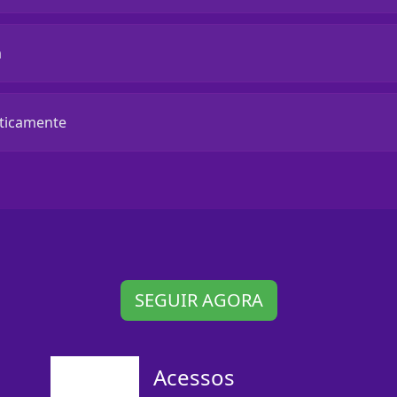
a
aticamente
SEGUIR AGORA
Acessos