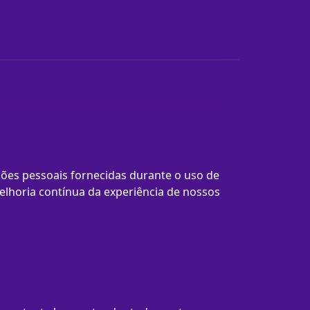
ções pessoais fornecidas durante o uso de
elhoria contínua da experiência de nossos