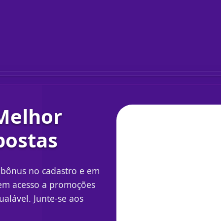
 Melhor
postas
 bônus no cadastro e em
tem acesso a promoções
ualável. Junte-se aos