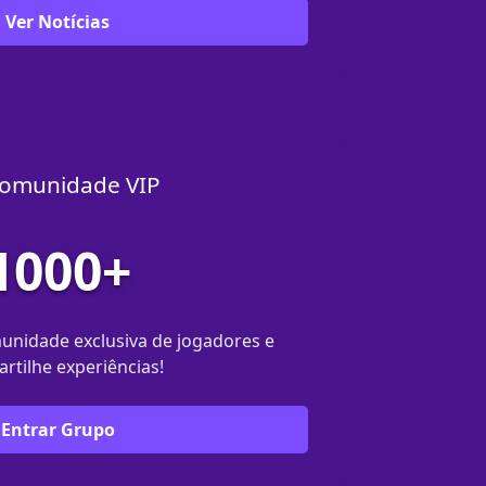
Ver Notícias
Comunidade VIP
1000+
unidade exclusiva de jogadores e
rtilhe experiências!
Entrar Grupo