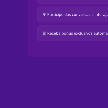
💬 Participe das conversas e interaj
🎁 Receba bônus exclusivos autom