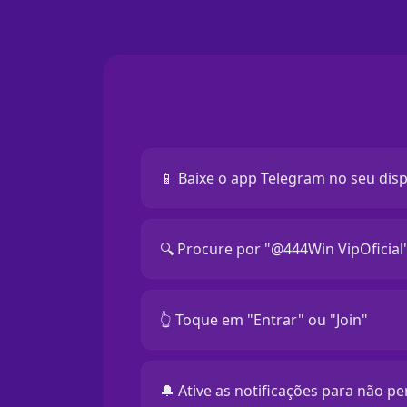
📱 Baixe o app Telegram no seu disp
🔍 Procure por "@444Win VipOficial
👆 Toque em "Entrar" ou "Join"
🔔 Ative as notificações para não p