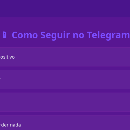
📱 Como Seguir no Telegram
ositivo
"
erder nada