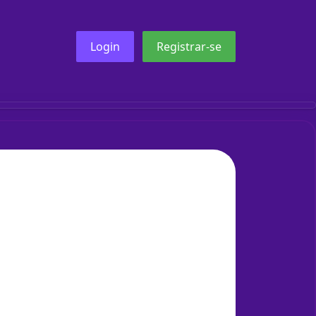
Login
Registrar-se