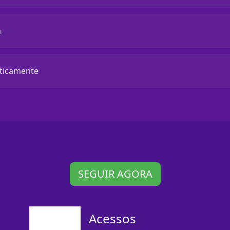
a
aticamente
SEGUIR AGORA
Acessos