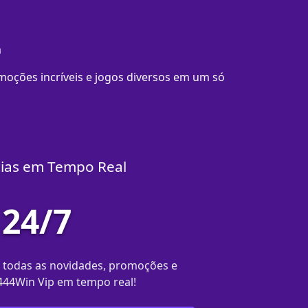
m
moções incríveis e jogos diversos em um só
cias em Tempo Real
24/7
e todas as novidades, promoções e
444Win Vip em tempo real!