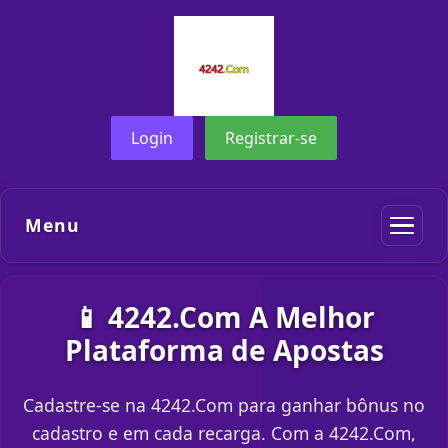
Login
Registrar-se
Menu
📱 4242.Com A Melhor
Plataforma de Apostas
Cadastre-se na 4242.Com para ganhar bônus no
cadastro e em cada recarga. Com a 4242.Com,