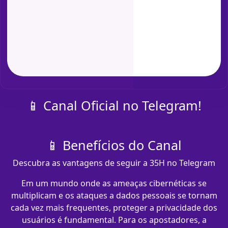
📱 Canal Oficial no Telegram!
📱 Benefícios do Canal
Descubra as vantagens de seguir a 35H no Telegram
Em um mundo onde as ameaças cibernéticas se
multiplicam e os ataques a dados pessoais se tornam
cada vez mais frequentes, proteger a privacidade dos
usuários é fundamental. Para os apostadores, a