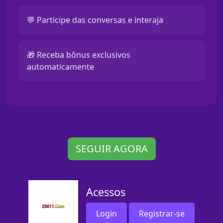
💬 Participe das conversas e interaja
🎁 Receba bônus exclusivos
automaticamente
SEGUIR AGORA
Acessos
Login
Registrar-se