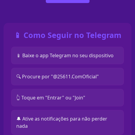
📱 Como Seguir no Telegram
📱 Baixe o app Telegram no seu dispositivo
🔍 Procure por "@25611.ComOficial"
👆 Toque em "Entrar" ou "Join"
🔔 Ative as notificações para não perder
nada