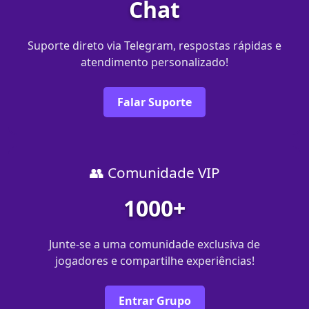
Chat
Suporte direto via Telegram, respostas rápidas e
atendimento personalizado!
Falar Suporte
👥 Comunidade VIP
1000+
Junte-se a uma comunidade exclusiva de
jogadores e compartilhe experiências!
Entrar Grupo