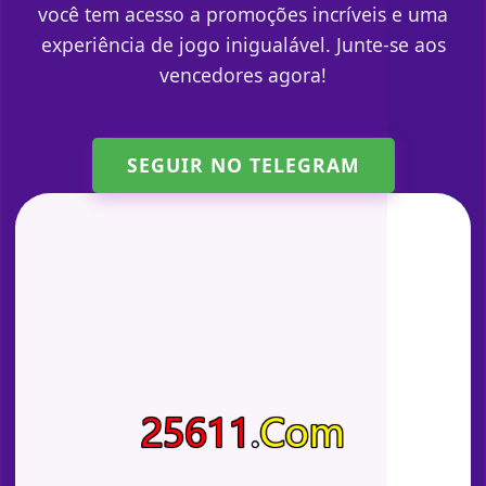
você tem acesso a promoções incríveis e uma
experiência de jogo inigualável. Junte-se aos
vencedores agora!
SEGUIR NO TELEGRAM