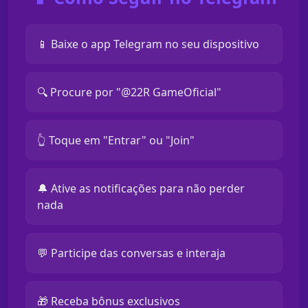
📱 Baixe o app Telegram no seu dispositivo
🔍 Procure por "@22R GameOficial"
👆 Toque em "Entrar" ou "Join"
🔔 Ative as notificações para não perder
nada
💬 Participe das conversas e interaja
🎁 Receba bônus exclusivos