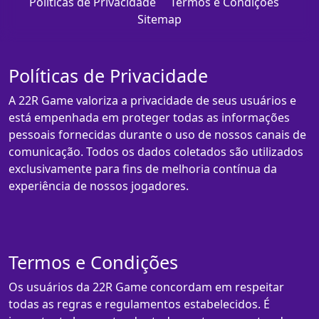
Políticas de Privacidade
Termos e Condições
Sitemap
Políticas de Privacidade
A 22R Game valoriza a privacidade de seus usuários e
está empenhada em proteger todas as informações
pessoais fornecidas durante o uso de nossos canais de
comunicação. Todos os dados coletados são utilizados
exclusivamente para fins de melhoria contínua da
experiência de nossos jogadores.
Termos e Condições
Os usuários da 22R Game concordam em respeitar
todas as regras e regulamentos estabelecidos. É