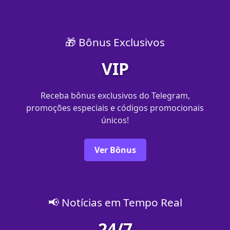
🎁 Bônus Exclusivos
VIP
Receba bônus exclusivos do Telegram,
promoções especiais e códigos promocionais
únicos!
Ver Bônus
📢 Notícias em Tempo Real
24/7