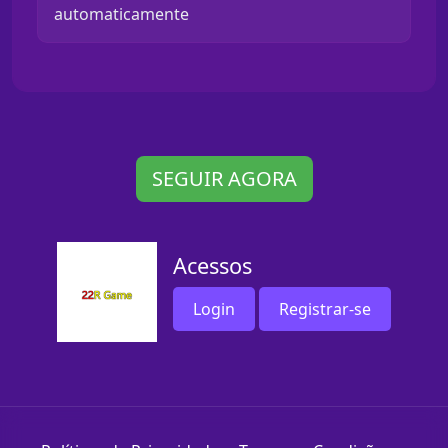
automaticamente
SEGUIR AGORA
Acessos
Login
Registrar-se