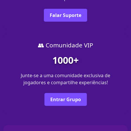
Falar Suporte
👥 Comunidade VIP
1000+
Junte-se a uma comunidade exclusiva de
jogadores e compartilhe experiências!
Entrar Grupo