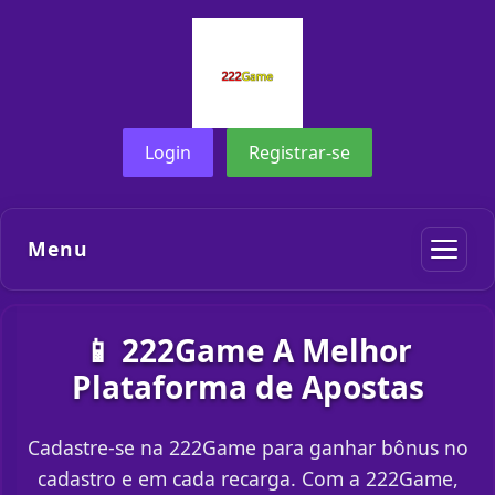
Login
Registrar-se
Menu
📱 222Game A Melhor
Plataforma de Apostas
Cadastre-se na 222Game para ganhar bônus no
cadastro e em cada recarga. Com a 222Game,