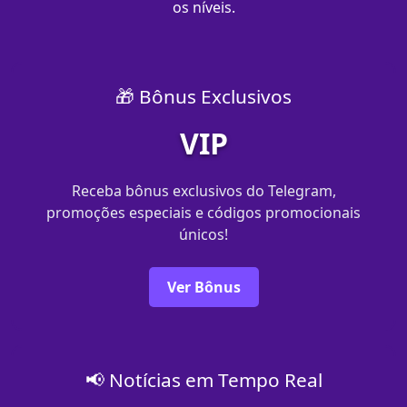
os níveis.
🎁 Bônus Exclusivos
VIP
Receba bônus exclusivos do Telegram,
promoções especiais e códigos promocionais
únicos!
Ver Bônus
📢 Notícias em Tempo Real