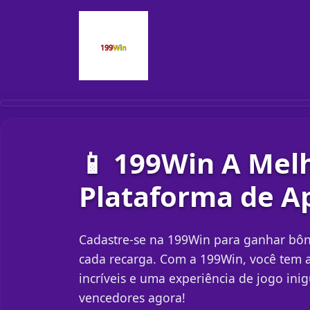
📱 199Win A Mel
Plataforma de A
Cadastre-se na 199Win para ganhar bôn
cada recarga. Com a 199Win, você tem 
incríveis e uma experiência de jogo inig
vencedores agora!