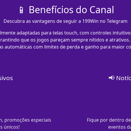
📱 Benefícios do Canal
Descubra as vantagens de seguir a 199Win no Telegram
mente adaptadas para telas touch, com controles intuitivo
arantindo que os jogos pareçam sempre nítidos e atrativos.
s automáticas com limites de perda e ganho para maior co
sivos
📢 Notí
m, promoções especiais
Fique por dentro d
s únicos!
eventos d