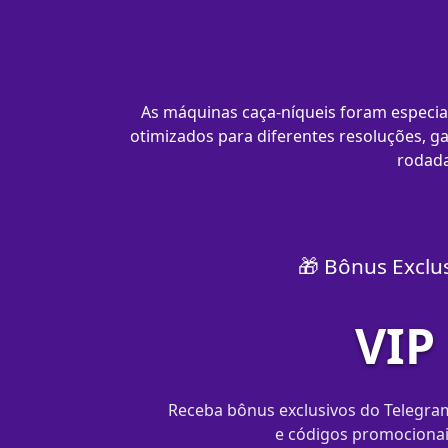
As máquinas caça-níqueis foram especial
otimizados para diferentes resoluções, g
rodada
🎁 Bônus Exclu
VIP
Receba bônus exclusivos do Telegra
e códigos promocionai