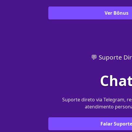
Ver Bônus
💬 Suporte Di
Cha
Suporte direto via Telegram, r
atendimento persona
Falar Suport