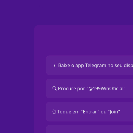
📱 Baixe o app Telegram no seu disp
🔍 Procure por "@199WinOficial"
👆 Toque em "Entrar" ou "Join"