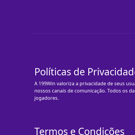
Políticas de Privacida
A 199Win valoriza a privacidade de seus us
nossos canais de comunicação. Todos os dad
jogadores.
Termos e Condições