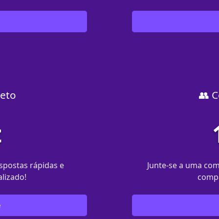
reto
👥 
t
espostas rápidas e
Junte-se a uma com
lizado!
compa
e