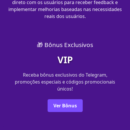
direto com os usuários para receber feedback e
implementar melhorias baseadas nas necessidades
reais dos usuários.
🎁 Bônus Exclusivos
VIP
Receba bônus exclusivos do Telegram,
promoções especiais e códigos promocionais
únicos!
Ver Bônus